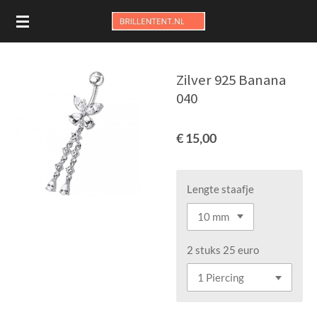
Ga
direct
naar
de
Zilver 925 Banana
hoofdinhoud
040
€ 15,00
Lengte staafje
2 stuks 25 euro