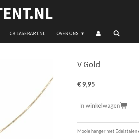
TENT.NL
CB LASERART.NL
OVER ONS
V Gold
€ 9,95
In winkelwagen
Mooie hanger met Edelstalen c