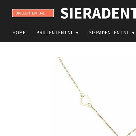
SIERADEN
Ga
direct
naar
de
HOME
BRILLENTENT.NL
SIERADENTENT.NL
hoofdinhoud