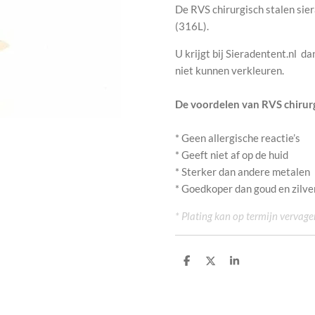
De RVS chirurgisch stalen sie
(316L).
U krijgt bij Sieradentent.nl d
niet kunnen verkleuren.
De voordelen van RVS chirurg
* Geen allergische reactie’s
* Geeft niet af op de huid
* Sterker dan andere metalen
* Goedkoper dan goud en zilve
* Plating kan op termijn vervage
D
D
S
e
e
h
l
e
a
e
l
r
n
e