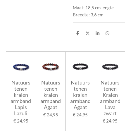
Maat: 18,5 cm lengte
Breedte: 3,6 cm
D
D
S
D
e
e
h
e
l
e
a
l
e
l
r
e
n
e
n
Natuurs
Natuurs
Natuurs
Natuurs
tenen
tenen
tenen
tenen
kralen
kralen
kralen
Kralen
armband
armband
armband
armband
Lapis
Agaat
Agaat
Lava
Lazuli
zwart
€ 24,95
€ 24,95
€ 24,95
€ 24,95