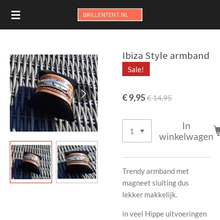
Ga
direct
naar
de
Ibiza Style armband
hoofdinhoud
Sale!
€ 9,95
€ 14,95
In
winkelwagen
Trendy armband met
magneet sluiting dus
lekker makkelijk.
in veel Hippe uitvoeringen