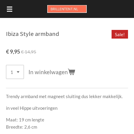
Ga
direct
naar
de
Ibiza Style armband
Sale!
hoofdinhoud
€ 9,95
€ 14,95
In winkelwagen
Trendy armband met magneet sluiting dus lekker makkelijk.
in veel Hippe uitvoeringen
Maat: 19 cm lengte
Breedte: 2,6 cm