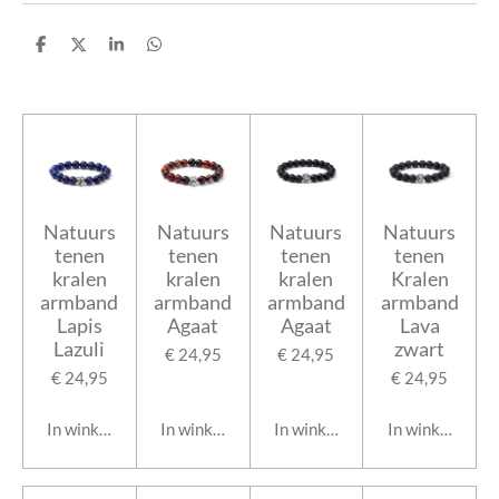
D
D
S
D
e
e
h
e
l
e
a
l
e
l
r
e
n
e
n
Natuurs
Natuurs
Natuurs
Natuurs
tenen
tenen
tenen
tenen
kralen
kralen
kralen
Kralen
armband
armband
armband
armband
Lapis
Agaat
Agaat
Lava
Lazuli
zwart
€ 24,95
€ 24,95
€ 24,95
€ 24,95
In winkelwagen
In winkelwagen
In winkelwagen
In winkelwage